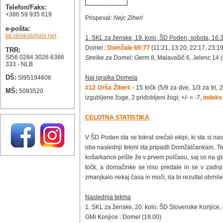
Telefon/Faks:
+386 59 935 619
Prispeval:
Nejc Ziherl
e-pošta:
kk.skloka[a]siol.net
1. SKL za ženske, 19. kolo, ŠD Poden, sobota, 16.
Domel :
Domžale 69:77
(11:21, 13:20, 22:17, 23:19
TRR:
SI56 0284 3026 6386
Strelke za Domel:
Germ 8, Malavašič 6, Jelenc 14 (9
333 - NLB
DŠ:
SI95194606
Naj igralka Domela
#12 Urša Žibert
- 15 točk (5/9 za dve, 1/3 za tri,
MŠ:
5093520
izgubljene žoge, 2 pridobljeni žogi; +/- = -7,
indeks
CELOTNA STATISTIKA
V ŠD Poden sta se tokrat srečali ekipi, ki sta si n
obe naslednji tekmi sta pripadli Domžalčankam. Te 
košarkarice prišle že v prvem polčasu, saj so na g
točk, a domačinke se niso predale in se v zadnji
zmanjkalo nekaj časa in moči, da bi rezultat obrnile 
Naslednja tekma
1. SKL za ženske, 20. kolo, ŠD Slovenske Konjice, 
GMi Konjice : Domel (19.00)