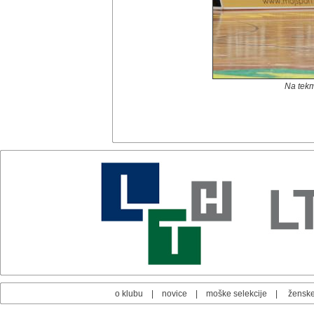
Na tekmi
o klubu
|
novice
|
moške selekcije
|
ženske